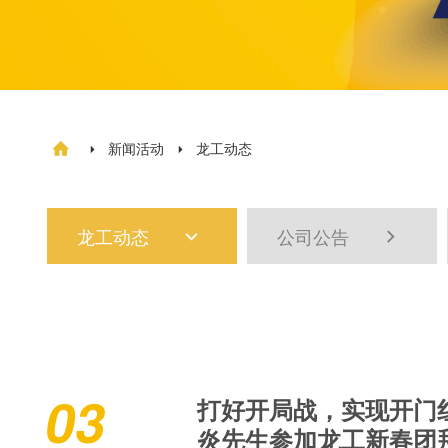
新闻活动
龙工动态



龙工动态
公司公告


03
打好开局战，实现开门
炎先生参加龙工新春团