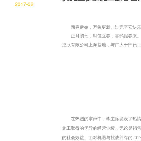
2017-02
新春伊始，万象更新。过完平安快乐
正月初七，时值立春，喜鹊报春来。全
控股有限公司上海基地，与广大干部员
在热烈的掌声中，李主席发表了热情
龙工
取得的优异的经营业绩，无论是销
的社会效益。面对机遇与挑战并存的
201