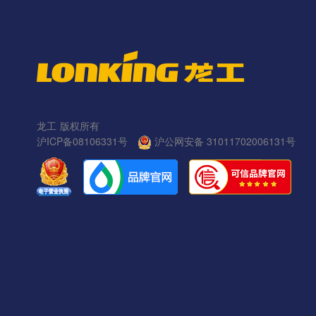
龙工
版权所有
沪ICP备08106331号
沪公网安备 31011702006131号