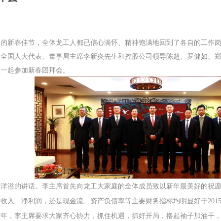
的新春佳节，全体
龙工
人都已信心满怀、精神饱满地回到了各自的工作
国人大代表、董事局主席李新炎先生和控股公司领导陈超、罗健如、郑
工一起参加新春团拜会。
洋溢的讲话。李主席首先向
龙工
大家庭的全体成员致以新年最美好的祝
售收入、净利润，还是现金流、资产负债率等主要财务指标均明显好于
201
年，李主席要求大家齐心协力，抓住机遇，抓好开局，撸起袖子加油干
7