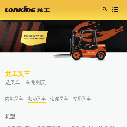
龙工控股
新闻活动
招标信息
服务支持
投资者关系

龙工故事
龙工动态
招标信息
服务介绍
定期报告
产品中心
公司荣誉
公司公告
双赢论·资源论·投资论
代理商查询
联交所报告
装载机
龙工文化
精彩活动
金融服务
董事会成员
电动装载机
龙工历程
龙工在现场
全权委托 信赖是金
投资者联系人
30/50系列燃油装载机
园区风采
效率推动未来
宪章文件
60/70系列燃油装载机
组织架构
企业管治
石料叉装机
联系我们
双赢论·资源论·投资论
小型装载机
效率推动未来
特殊产品
龙工叉车
挖掘机
选叉车，有龙则灵
效率王PRO系列
超越者系列
内燃叉车
电动叉车
仓储叉车
专用叉车
多样化产品
叉车
内燃叉车
机型：
电动叉车