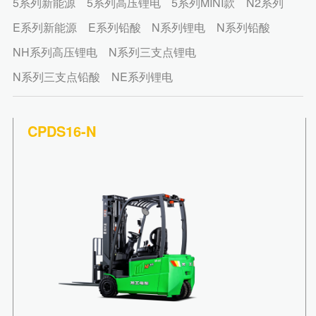
仓储叉车
5系列新能源
5系列高压锂电
5系列MINI款
N2系列
专用叉车
E系列新能源
E系列铅酸
N系列锂电
N系列铅酸
压路机
NH系列高压锂电
N系列三支点锂电
机械驱动单钢轮振动
全液压单钢轮振动
N系列三支点铅酸
NE系列锂电
光轮静碾压路机
全液压驱动双钢轮振动
滑移装载机
CPDS16-N
配件中心