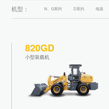
机型：
N、G系列
D系列
电装
820GD
小型装载机