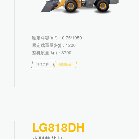
额定斗容(m³)
：0.75/1950
额定载重量(kg)
：1200
整机质量(kg)
：3790
详情了解
获取报价
LG818DH
小型装载机