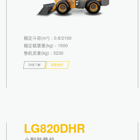
额定斗容(m³)
：0.8/2100
额定载重量(kg)
：1500
整机质量(kg)
：5230
详情了解
获取报价
LG820DHR
小型装载机