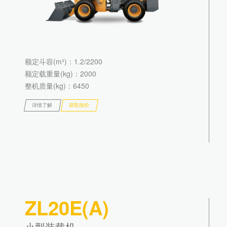
额定斗容(m³)
：1.2/2200
额定载重量(kg)
：2000
整机质量(kg)
：6450
详情了解
获取报价
ZL20E(A)
小型装载机