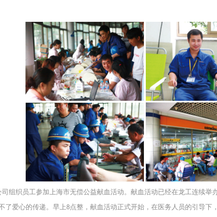
公司组织员工参加上海市无偿公益献血活动。献血活动已经在
龙工
连续举
不了爱心的传递。早上
点整，献血活动正式开始，在医务人员的引导下
8