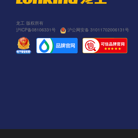
龙工
版权所有
沪ICP备08106331号
沪公网安备 31011702006131号