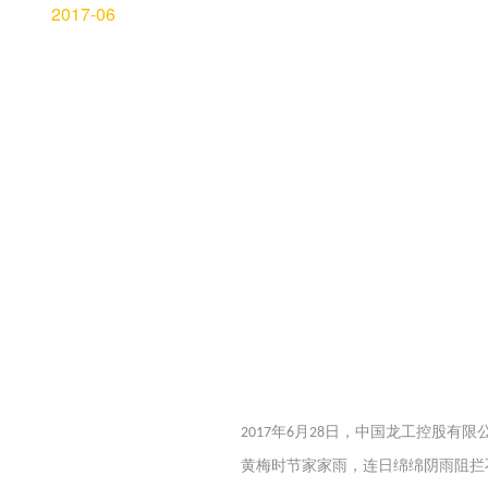
2017-06
年
月
日，中国
龙工
控股有限
2017
6
28
黄梅时节家家雨，连日绵绵阴雨阻拦