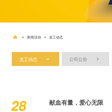
新闻活动
龙工动态



龙工动态
公司公告


28
献血有量，爱心无限