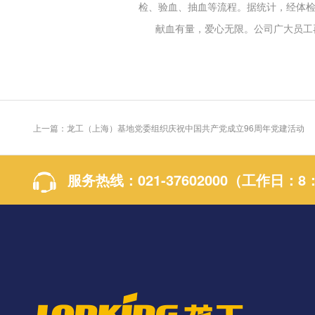
检、验血、抽血等流程。据统计，经体
献血有量，爱心无限。公司广大员工
上一篇：龙工（上海）基地党委组织庆祝中国共产党成立96周年党建活动
服务热线：
021-37602000
（工作日：8：0