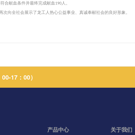
检符合献血条件并最终完成献血
人。
190
再次向全社会展示了
龙工
人热心公益事业、真诚奉献社会的良好形象。
0-17：00）
产品中心
关于我们