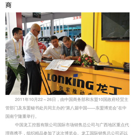
仓储叉车
商
专用叉车
压路机
机械驱动单钢轮振动
全液压单钢轮振动
光轮静碾压路机
全液压驱动双钢轮振动
滑移装载机
配件中心
2011年10月22～26日，由中国商务部和东盟10国政府经贸主
管部门及东盟秘书处共同主办的“第八届中国——东盟博览会”在中
国南宁隆重举行。
中国
龙工
控股有限公司国际市场销售总公司与广西地区重点代
理商携手，组织精品参加了这次博览会。
龙工
国际销售总公司还以