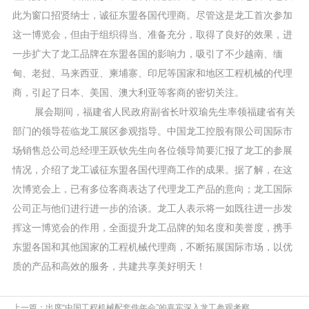
此为窗口招贤纳士，诚征东盟各国代理商。尽管这是
龙工
首次参加
这一博览会，但由于组织得当、准备充分，取得了良好的效果，进
一步扩大了
龙工
品牌在东盟各国的影响力，吸引了不少越南、缅
甸、老挝、马来西亚、柬埔寨、印尼等国家和地区工程机械的代理
商，引起了日本、美国、澳大利亚等客商的密切关注。
展会期间，
福建
省人民政府副省长叶双瑜先生率领
福建
省有关
部门的领导莅临
龙工
展区参观指导。中国
龙工
控股有限公司国际市
场销售总公司总经理王跃钦先生向各位领导简要汇报了
龙工
的参展
情况，介绍了
龙工
诚征东盟各国代理商工作的成果。据了解，在这
次博览会上，已有多位客商表达了代理
龙工
产品的意向；
龙工
国际
公司正与他们进行进一步的洽谈。
龙工
人表示将一如既往进一步发
挥这一博览会的作用，全面提升
龙工
品牌的知名度和美誉度，携手
东盟各国和其他国家的工程机械代理商，不断拓展国际市场，以优
质的产品和高效的服务，共建共享美好明天！
上一篇：出席“中国工程机械配套件年会”的嘉宾深入龙工参观考察