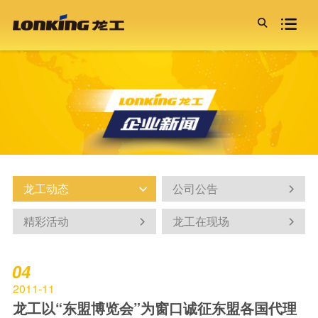
龙工控股
新闻活动
招标信息
服务支持
投资者关系

龙工故事
龙工动态
招标信息
服务介绍
定期报告
产品中心
公司荣誉
公司公告
双赢论·资源论·投资论
代理商查询
联交所报告
装载机
龙工文化
精彩活动
金融服务
董事会成员
电动装载机
龙工历程
龙工在现场
全权委托 信赖是金
投资者联系人
30/50系列燃油装载机
园区风采
效率推动未来
宪章文件
60/70系列燃油装载机
组织架构
企业管治
石料叉装机
联系我们
双赢论·资源论·投资论
小型装载机
效率推动未来
特殊产品
龙工动态
公司公告


挖掘机
效率王PRO系列
精彩活动
龙工在现场


超越者系列
多样化产品
叉车
04
内燃叉车
2011-11
电动叉车
龙工以“东盟博览会”为窗口诚征东盟各国代理