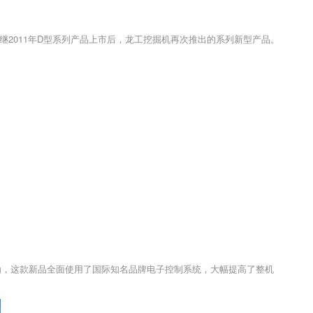
继2011年D型系列产品上市后，
龙工
挖掘机
再次推出的系列新型产品。
为，这款新品全面使用了国际知名品牌电子控制系统，大幅提高了整机