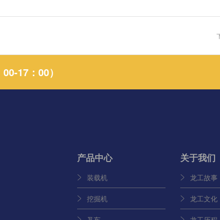
0-17：00）
产品中心
关于我们
装载机
龙工故事
挖掘机
龙工文化
叉车
龙工历程